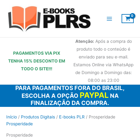
Ir
para
o
conteúdo
Atenção:
Após a compra do
produto todo o conteúdo é
PAGAMENTOS VIA PIX
enviado para seu e-mail.
TENHA 15% DESCONTO
EM
Estamos Online via WhatsApp
TODO O SITE!!!
de Domingo a Domingo das:
08:00 as 23:00
PARA PAGAMENTOS FORA DO BRASIL,
PAYPAL
ESCOLHA A OPÇÃO
NA
FINALIZAÇÃO DA COMPRA.
Início
/
Produtos Digitais
/
E-books PLR
/ Prosperidade
Prosperidade
Prosperidade