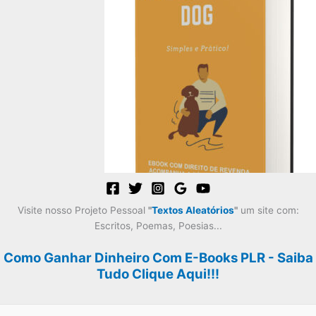
original
atual
era:
é:
R$59,99.
R$29,99.
Visite nosso Projeto Pessoal
"
Textos Aleatórios
"
um site com:
Escritos, Poemas, Poesias...
Como Ganhar Dinheiro Com E-Books PLR - Saiba
Tudo Clique Aqui!!!