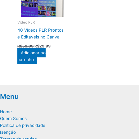
Video PLR
40 Vídeos PLR Prontos
e Editáveis no Canva
O
O
R$
59,99
R$
29,99
preço
preço
Adicionar ao
original
atual
carrinho
era:
é:
R$59,99.
R$29,99.
Menu
Home
Quem Somos
Política de privacidade
Isenção