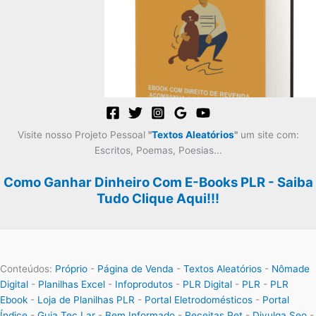
Visite nosso Projeto Pessoal
"
Textos Aleatórios
"
um site com:
Escritos, Poemas, Poesias...
Como Ganhar Dinheiro Com E-Books PLR - Saiba
Tudo Clique Aqui!!!
Conteúdos:
Próprio
-
Página de Venda
-
Textos Aleatórios
-
Nômade
Digital
-
Planilhas Excel
-
Infoprodutos
-
PLR Digital
-
PLR
-
PLR
Ebook
-
Loja de Planilhas PLR
-
Portal Eletrodomésticos
-
Portal
Índice
-
Guia Tec Lar
-
Bem Informado
-
Receitas Pet
-
Divulga Seo
-