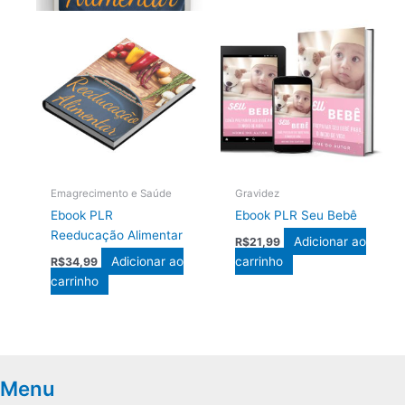
Emagrecimento e Saúde
Gravidez
Ebook PLR
Ebook PLR Seu Bebê
Reeducação Alimentar
Adicionar ao
R$
21,99
Adicionar ao
carrinho
R$
34,99
carrinho
Menu