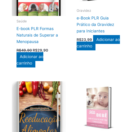
Gravidez
e-Book PLR Guia
Saúde
Prático da Gravidez
E-book PLR Formas
para Iniciantes
Naturais de Superar a
Adicionar ao
R$
23,99
Menopausa
carrinho
O
O
R$
49,90
R$
29,90
preço
preço
Adicionar ao
original
atual
carrinho
era:
é:
R$49,90.
R$29,90.