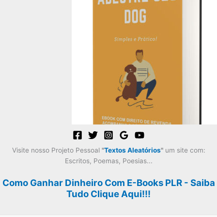
preço
preço
original
atual
era:
é:
R$59,99.
R$29,99.
Visite nosso Projeto Pessoal
"
Textos Aleatórios
"
um site com:
Escritos, Poemas, Poesias...
Como Ganhar Dinheiro Com E-Books PLR - Saiba
Tudo Clique Aqui!!!