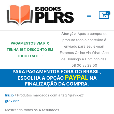
Ir
para
o
conteúdo
Atenção:
Após a compra do
produto todo o conteúdo é
PAGAMENTOS VIA PIX
enviado para seu e-mail.
TENHA 15% DESCONTO
EM
Estamos Online via WhatsApp
TODO O SITE!!!
de Domingo a Domingo das:
08:00 as 23:00
PARA PAGAMENTOS FORA DO BRASIL,
PAYPAL
ESCOLHA A OPÇÃO
NA
FINALIZAÇÃO DA COMPRA.
Início
/ Produtos marcados com a tag “gravidez”
gravidez
Mostrando todos os 4 resultados