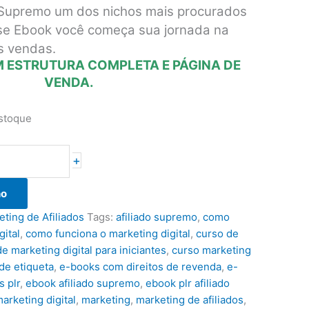
 Supremo um dos nichos mais procurados
sse Ebook você começa sua jornada na
as vendas.
 ESTRUTURA COMPLETA E PÁGINA DE
VENDA.
stoque
+
ho
ting de Afiliados
Tags:
afiliado supremo
,
como
ital
,
como funciona o marketing digital
,
curso de
e marketing digital para iniciantes
,
curso marketing
 de etiqueta
,
e-books com direitos de revenda
,
e-
 plr
,
ebook afiliado supremo
,
ebook plr afiliado
arketing digital
,
marketing
,
marketing de afiliados
,