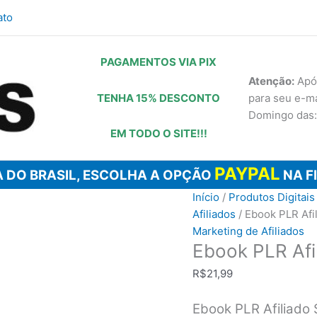
ato
PAGAMENTOS VIA PIX
Atenção:
Após
TENHA 15% DESCONTO
para seu e-m
Domingo das:
EM TODO O SITE!!!
PAYPAL
 DO BRASIL, ESCOLHA A OPÇÃO
NA F
Início
/
Produtos Digitais
Afiliados
/ Ebook PLR Af
Marketing de Afiliados
Ebook PLR Afi
R$
21,99
Ebook PLR Afiliado 