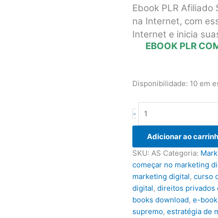
Ebook PLR Afiliado
na Internet, com e
Internet e inicia su
EBOOK PLR COM
Disponibilidade:
10 em e
Ebook
-
PLR
Afiliado
Adicionar ao carrin
Supremo
SKU:
AS
Categoria:
Marke
quantidade
começar no marketing dig
marketing digital
,
curso d
digital
,
direitos privados
books download
,
e-books
supremo
,
estratégia de m