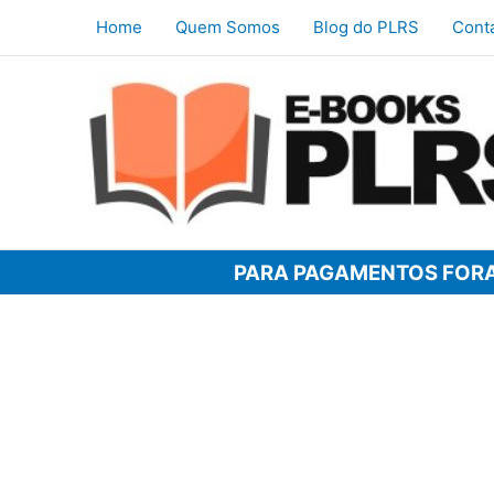
Ir
Home
Quem Somos
Blog do PLRS
Cont
para
o
conteúdo
PARA PAGAMENTOS FORA