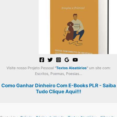
era:
é:
R$59,99.
R$29,99.
Visite nosso Projeto Pessoal
"
Textos Aleatórios
"
um site com:
Escritos, Poemas, Poesias...
Como Ganhar Dinheiro Com E-Books PLR - Saiba
Tudo Clique Aqui!!!