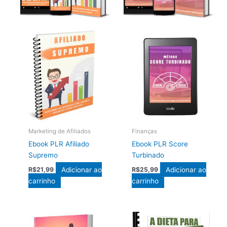
Marketing de Afiliados
Finanças
Ebook PLR Afiliado
Ebook PLR Score
Supremo
Turbinado
Adicionar ao
Adicionar ao
R$
21,99
R$
25,99
carrinho
carrinho