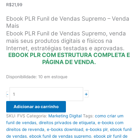
R$
21,99
Ebook PLR Funil de Vendas Supremo – Venda
Mais
Ebook PLR Funil de Vendas Supremo, venda
mais seus produtos digitais e físicos na
Internet, estratégias testadas e aprovadas.
EBOOK PLR COM ESTRUTURA COMPLETA E
PÁGINA DE VENDA.
Disponibilidade:
10 em estoque
Ebook
+
-
PLR
Funil
Adicionar ao carrinho
de
SKU:
FVS
Categoria:
Marketing Digital
Tags:
como criar um
Vendas
funil de vendas
,
direitos privados de etiqueta
,
e-books com
Supremo
direitos de revenda
,
e-books download
,
e-books plr
,
ebook funil
quantidade
de vendas
,
ebook funil de vendas supremo
,
ebook plr funil de