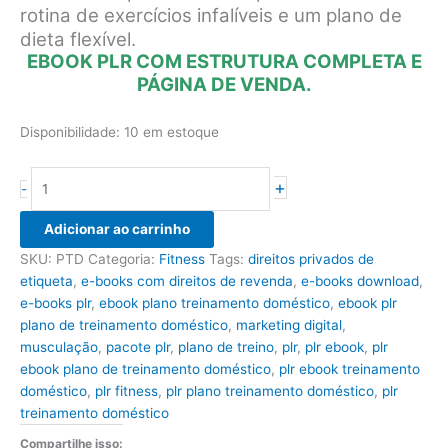
rotina de exercícios infalíveis e um plano de
dieta flexível.
EBOOK PLR COM ESTRUTURA COMPLETA E
PÁGINA DE VENDA.
Disponibilidade:
10 em estoque
Ebook
+
-
PLR
Plano
Adicionar ao carrinho
de
SKU:
PTD
Categoria:
Fitness
Tags:
direitos privados de
Treinamento
etiqueta
,
e-books com direitos de revenda
,
e-books download
,
Doméstico
e-books plr
,
ebook plano treinamento doméstico
,
ebook plr
quantidade
plano de treinamento doméstico
,
marketing digital
,
musculação
,
pacote plr
,
plano de treino
,
plr
,
plr ebook
,
plr
ebook plano de treinamento doméstico
,
plr ebook treinamento
doméstico
,
plr fitness
,
plr plano treinamento doméstico
,
plr
treinamento doméstico
Compartilhe isso: