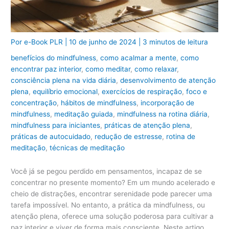
Por
e-Book PLR
|
10 de junho de 2024
|
3 minutos de leitura
benefícios do mindfulness
,
como acalmar a mente
,
como
encontrar paz interior
,
como meditar
,
como relaxar
,
consciência plena na vida diária
,
desenvolvimento de atenção
plena
,
equilíbrio emocional
,
exercícios de respiração
,
foco e
concentração
,
hábitos de mindfulness
,
incorporação de
mindfulness
,
meditação guiada
,
mindfulness na rotina diária
,
mindfulness para iniciantes
,
práticas de atenção plena
,
práticas de autocuidado
,
redução de estresse
,
rotina de
meditação
,
técnicas de meditação
Você já se pegou perdido em pensamentos, incapaz de se
concentrar no presente momento? Em um mundo acelerado e
cheio de distrações, encontrar serenidade pode parecer uma
tarefa impossível. No entanto, a prática da mindfulness, ou
atenção plena, oferece uma solução poderosa para cultivar a
paz interior e viver de forma mais consciente. Neste artigo,