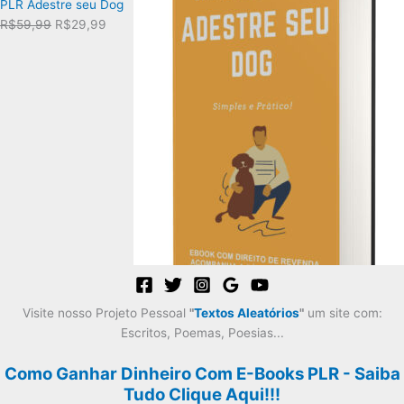
PLR Adestre seu Dog
O
O
R$
59,99
R$
29,99
preço
preço
original
atual
era:
é:
R$59,99.
R$29,99.
Visite nosso Projeto Pessoal
"
Textos Aleatórios
"
um site com:
Escritos, Poemas, Poesias...
Como Ganhar Dinheiro Com E-Books PLR - Saiba
Tudo Clique Aqui!!!