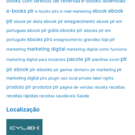
books com direitos de revenda
e-books download
ebook
e-books plr
ebook
e-books plrs
e-mail marketing
plr
ebook plr emagrecimento
ebook plr dieta
ebook plr em
ebook plr grátis
ebooks plr
portugues
ebooks plr em
ebooks plrs
loja plr
português
emagrecimento
gravidez
marketing digital
marketing
marketing digital como funciona
plr
pacote plr
marketing digital para iniciantes
planilhas excel
plr ebook
plr ebooks
plr ganhar dinheiro
plr marketing
plr
marketing digital
plrs
plugin seo local
private label rights
produto plr
produtos plr
página de vendas
receita
receitas
receitas rápidas
receitas saudáveis
Saúde
Localização