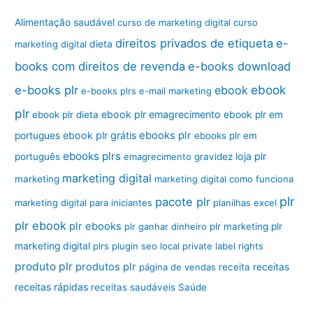
Alimentação saudável
curso de marketing digital
curso
direitos privados de etiqueta
e-
marketing digital
dieta
books com direitos de revenda
e-books download
ebook
e-books plr
ebook
e-books plrs
e-mail marketing
plr
ebook plr emagrecimento
ebook plr dieta
ebook plr em
ebook plr grátis
ebooks plr
portugues
ebooks plr em
ebooks plrs
loja plr
português
emagrecimento
gravidez
marketing digital
marketing
marketing digital como funciona
plr
pacote plr
marketing digital para iniciantes
planilhas excel
plr ebook
plr ebooks
plr ganhar dinheiro
plr marketing
plr
marketing digital
plrs
plugin seo local
private label rights
produto plr
produtos plr
página de vendas
receita
receitas
receitas rápidas
receitas saudáveis
Saúde