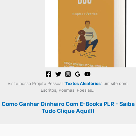
era:
é:
R$59,99.
R$29,99.
Visite nosso Projeto Pessoal
"
Textos Aleatórios
"
um site com:
Escritos, Poemas, Poesias...
Como Ganhar Dinheiro Com E-Books PLR - Saiba
Tudo Clique Aqui!!!