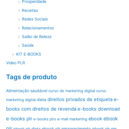
Prosperidade
Receitas
Redes Sociais
Relacionamentos
Salão de Beleza
Saúde
KIT E-BOOKS
Video PLR
Tags de produto
Alimentação saudável
curso de marketing digital
curso
direitos privados de etiqueta
e-
marketing digital
dieta
books com direitos de revenda
e-books download
ebook
e-books plr
ebook
e-books plrs
e-mail marketing
plr
ebook plr emagrecimento
ebook plr dieta
ebook plr em