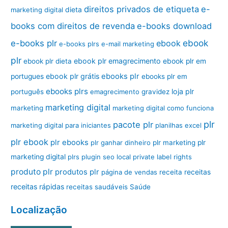
direitos privados de etiqueta
e-
marketing digital
dieta
books com direitos de revenda
e-books download
ebook
e-books plr
ebook
e-books plrs
e-mail marketing
plr
ebook plr emagrecimento
ebook plr dieta
ebook plr em
ebook plr grátis
ebooks plr
portugues
ebooks plr em
ebooks plrs
loja plr
português
emagrecimento
gravidez
marketing digital
marketing
marketing digital como funciona
plr
pacote plr
marketing digital para iniciantes
planilhas excel
plr ebook
plr ebooks
plr ganhar dinheiro
plr marketing
plr
marketing digital
plrs
plugin seo local
private label rights
produto plr
produtos plr
página de vendas
receita
receitas
receitas rápidas
receitas saudáveis
Saúde
Localização