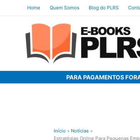
Ir
Home
Quem Somos
Blog do PLRS
Cont
para
o
conteúdo
PARA PAGAMENTOS FORA
Início
Notícias
Estratégias Online Para Pequenas Empr