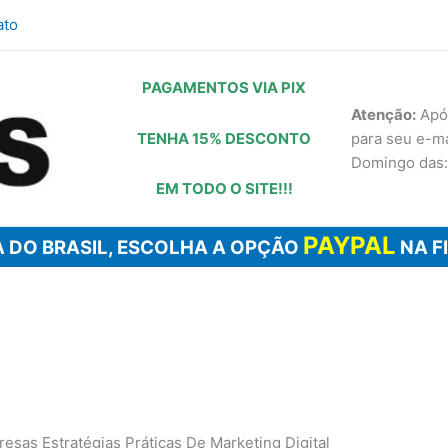
ato
PAGAMENTOS VIA PIX
Atenção:
Após
TENHA 15% DESCONTO
para seu e-m
Domingo das:
EM TODO O SITE!!!
PAYPAL
 DO BRASIL, ESCOLHA A OPÇÃO
NA F
esas Estratégias Práticas De Marketing Digital