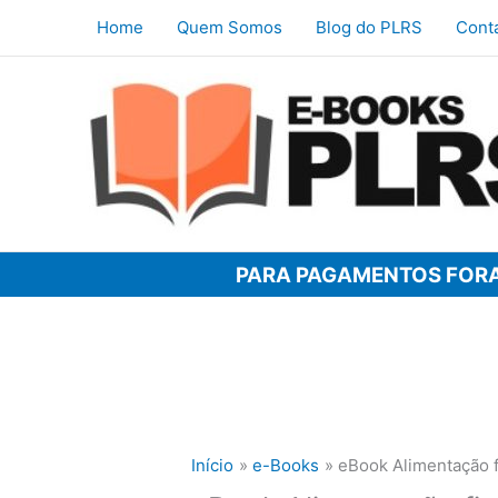
Ir
Home
Quem Somos
Blog do PLRS
Cont
para
o
conteúdo
PARA PAGAMENTOS FORA
Início
e-Books
eBook Alimentação 