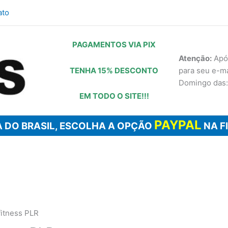
ato
PAGAMENTOS VIA PIX
Atenção:
Após
TENHA 15% DESCONTO
para seu e-m
Domingo das:
EM TODO O SITE!!!
PAYPAL
 DO BRASIL, ESCOLHA A OPÇÃO
NA F
fitness PLR