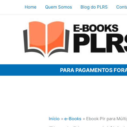
Ir
Home
Quem Somos
Blog do PLRS
Cont
para
o
conteúdo
PARA PAGAMENTOS FORA
Início
e-Books
Ebook Plr para Múlti