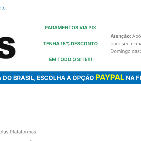
ato
PAGAMENTOS VIA PIX
Atenção:
Após
TENHA 15% DESCONTO
para seu e-m
Domingo das:
EM TODO O SITE!!!
PAYPAL
 DO BRASIL, ESCOLHA A OPÇÃO
NA F
plas Plataformas