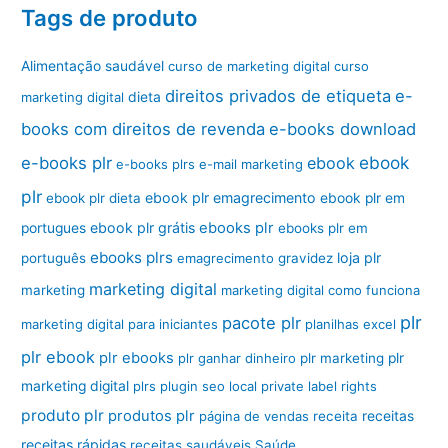
Tags de produto
Alimentação saudável
curso de marketing digital
curso
direitos privados de etiqueta
e-
marketing digital
dieta
books com direitos de revenda
e-books download
ebook
e-books plr
ebook
e-books plrs
e-mail marketing
plr
ebook plr emagrecimento
ebook plr dieta
ebook plr em
ebook plr grátis
ebooks plr
portugues
ebooks plr em
ebooks plrs
loja plr
português
emagrecimento
gravidez
marketing digital
marketing
marketing digital como funciona
plr
pacote plr
marketing digital para iniciantes
planilhas excel
plr ebook
plr ebooks
plr ganhar dinheiro
plr marketing
plr
marketing digital
plrs
plugin seo local
private label rights
produto plr
produtos plr
página de vendas
receita
receitas
receitas rápidas
receitas saudáveis
Saúde