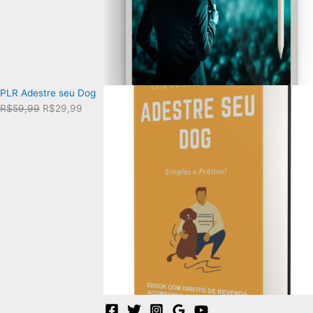
PLR Adestre seu Dog
O
O
R$
59,99
R$
29,99
preço
preço
original
atual
era:
é:
R$59,99.
R$29,99.