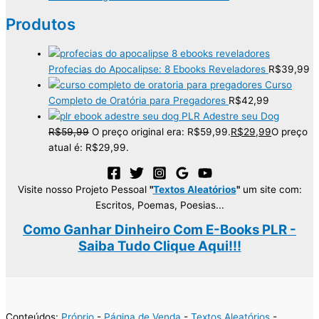
Produtos
Profecias do Apocalipse: 8 Ebooks Reveladores
R$
39,99
Curso
Completo de Oratória para Pregadores
R$
42,99
PLR Adestre seu Dog
R$
59,99
O preço original era: R$59,99.
R$
29,99
O preço
atual é: R$29,99.
Visite nosso Projeto Pessoal
"
Textos Aleatórios
"
um site com:
Escritos, Poemas, Poesias...
Como Ganhar Dinheiro Com E-Books PLR -
Saiba Tudo Clique Aqui!!!
Conteúdos:
Próprio
-
Página de Venda
-
Textos Aleatórios
-