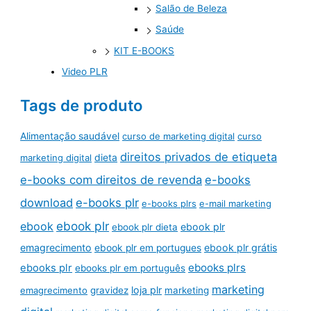
Salão de Beleza
Saúde
KIT E-BOOKS
Video PLR
Tags de produto
Alimentação saudável
curso de marketing digital
curso
direitos privados de etiqueta
marketing digital
dieta
e-books com direitos de revenda
e-books
download
e-books plr
e-books plrs
e-mail marketing
ebook plr
ebook
ebook plr
ebook plr dieta
emagrecimento
ebook plr grátis
ebook plr em portugues
ebooks plrs
ebooks plr
ebooks plr em português
marketing
loja plr
emagrecimento
gravidez
marketing