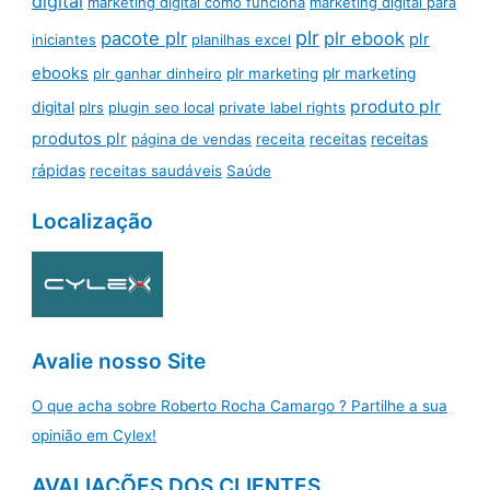
digital
marketing digital como funciona
marketing digital para
plr
pacote plr
plr ebook
plr
iniciantes
planilhas excel
ebooks
plr ganhar dinheiro
plr marketing
plr marketing
produto plr
digital
plrs
plugin seo local
private label rights
produtos plr
receitas
página de vendas
receita
receitas
rápidas
receitas saudáveis
Saúde
Localização
Avalie nosso Site
O que acha sobre Roberto Rocha Camargo ? Partilhe a sua
opinião em Cylex!
AVALIAÇÕES DOS CLIENTES