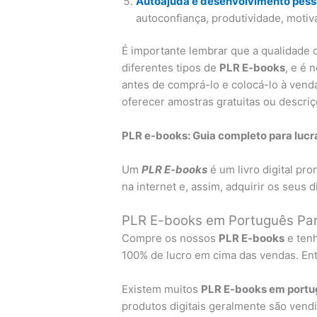
Autoajuda e desenvolvimento pess
autoconfiança, produtividade, motiv
É importante lembrar que a qualidade 
diferentes tipos de
PLR E-books
, e é 
antes de comprá-lo e colocá-lo à ven
oferecer amostras gratuitas ou descri
PLR e-books: Guia completo para luc
Um
PLR E-books
é um livro digital pr
na internet e, assim, adquirir os seus d
PLR E-books em Português Par
Compre os nossos
PLR E-books
e tenh
100% de lucro em cima das vendas. En
Existem muitos
PLR E-books em port
produtos digitais geralmente são vendi