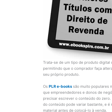
Trata-se de um tipo de produto digital
permitindo que o comprador faça alter
seu próprio produto.
Os
PLR e-books
são muito populares 
que empreendedores e donos de negóc
precisar escrever o conteúdo do zero.
do conteúdo pode variar bastante, e é
material antes de colocá-lo à venda.