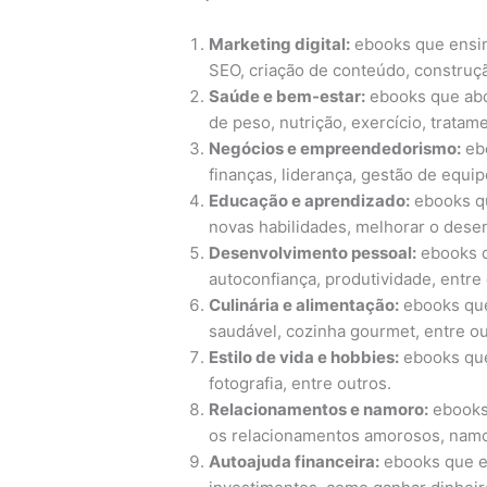
Marketing digital:
ebooks que ensin
SEO, criação de conteúdo, construção
Saúde e bem-estar:
ebooks que abo
de peso, nutrição, exercício, tratam
Negócios e empreendedorismo:
ebo
finanças, liderança, gestão de equip
Educação e aprendizado:
ebooks q
novas habilidades, melhorar o dese
Desenvolvimento pessoal:
ebooks q
autoconfiança, produtividade, entre 
Culinária e alimentação:
ebooks que
saudável, cozinha gourmet, entre ou
Estilo de vida e hobbies:
ebooks que
fotografia, entre outros.
Relacionamentos e namoro:
ebooks 
os relacionamentos amorosos, namoro
Autoajuda financeira:
ebooks que en