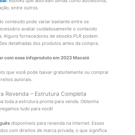
oal
:
ebooks que abordam temas como autoestima,
ação, entre outros.
do conteúdo pode variar bastante entre os
necessário avaliar cuidadosamente o conteúdo
da. Alguns fornecedores de ebooks PLR podem
ções detalhadas dos produtos antes da compra.
rar com esse infoproduto em 2023 Maceió
onto que você pode baixar gratuitamente ou comprar
ireitos autorais.
a Revenda – Estrutura Completa
a toda a estrutura pronta para venda. Obtenha
tregamos tudo para você!
uguês
disponíveis para revenda na internet. Esses
dos com direitos de marca privada, o que significa