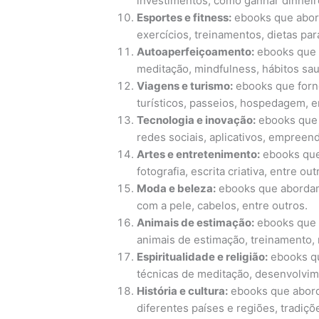
investimentos, como ganhar dinheiro
Esportes e fitness:
ebooks que abor
exercícios, treinamentos, dietas para
Autoaperfeiçoamento:
ebooks que 
meditação, mindfulness, hábitos sau
Viagens e turismo:
ebooks que forn
turísticos, passeios, hospedagem, e
Tecnologia e inovação:
ebooks que 
redes sociais, aplicativos, empreend
Artes e entretenimento:
ebooks que 
fotografia, escrita criativa, entre out
Moda e beleza:
ebooks que abordam 
com a pele, cabelos, entre outros.
Animais de estimação:
ebooks que 
animais de estimação, treinamento, n
Espiritualidade e religião:
ebooks qu
técnicas de meditação, desenvolvime
História e cultura:
ebooks que aborda
diferentes países e regiões, tradiçõ