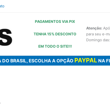
ato
PAGAMENTOS VIA PIX
Atenção:
Após
TENHA 15% DESCONTO
para seu e-m
Domingo das:
EM TODO O SITE!!!
PAYPAL
 DO BRASIL, ESCOLHA A OPÇÃO
NA F
ó