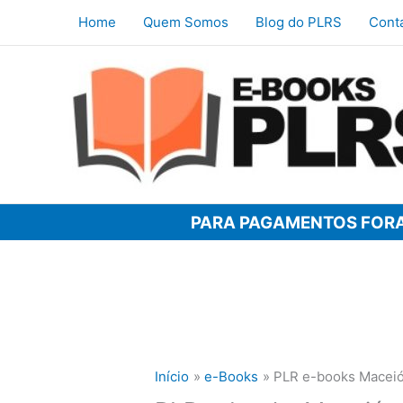
Ir
Home
Quem Somos
Blog do PLRS
Cont
para
o
conteúdo
PARA PAGAMENTOS FORA
Início
e-Books
PLR e-books Macei