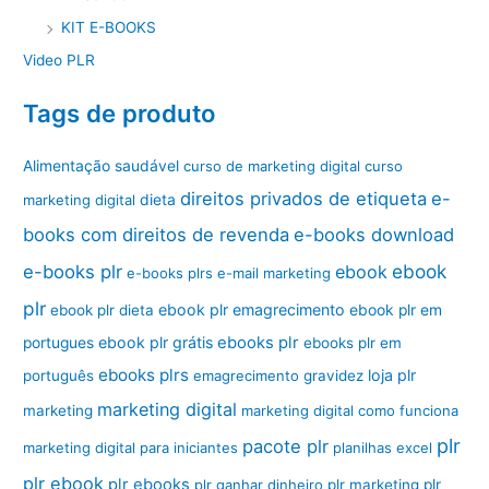
KIT E-BOOKS
Video PLR
Tags de produto
Alimentação saudável
curso de marketing digital
curso
direitos privados de etiqueta
e-
marketing digital
dieta
books com direitos de revenda
e-books download
ebook
e-books plr
ebook
e-books plrs
e-mail marketing
plr
ebook plr emagrecimento
ebook plr dieta
ebook plr em
ebook plr grátis
ebooks plr
portugues
ebooks plr em
ebooks plrs
loja plr
português
emagrecimento
gravidez
marketing digital
marketing
marketing digital como funciona
plr
pacote plr
marketing digital para iniciantes
planilhas excel
plr ebook
plr ebooks
plr ganhar dinheiro
plr marketing
plr