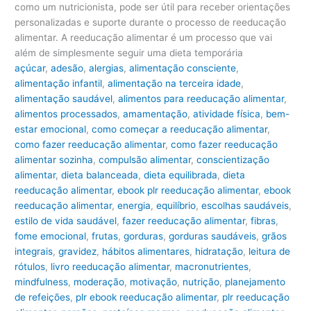
como um nutricionista, pode ser útil para receber orientações
personalizadas e suporte durante o processo de reeducação
alimentar. A reeducação alimentar é um processo que vai
além de simplesmente seguir uma dieta temporária
açúcar
,
adesão
,
alergias
,
alimentação consciente
,
alimentação infantil
,
alimentação na terceira idade
,
alimentação saudável
,
alimentos para reeducação alimentar
,
alimentos processados
,
amamentação
,
atividade física
,
bem-
estar emocional
,
como começar a reeducação alimentar
,
como fazer reeducação alimentar
,
como fazer reeducação
alimentar sozinha
,
compulsão alimentar
,
conscientização
alimentar
,
dieta balanceada
,
dieta equilibrada
,
dieta
reeducação alimentar
,
ebook plr reeducação alimentar
,
ebook
reeducação alimentar
,
energia
,
equilíbrio
,
escolhas saudáveis
,
estilo de vida saudável
,
fazer reeducação alimentar
,
fibras
,
fome emocional
,
frutas
,
gorduras
,
gorduras saudáveis
,
grãos
integrais
,
gravidez
,
hábitos alimentares
,
hidratação
,
leitura de
rótulos
,
livro reeducação alimentar
,
macronutrientes
,
mindfulness
,
moderação
,
motivação
,
nutrição
,
planejamento
de refeições
,
plr ebook reeducação alimentar
,
plr reeducação