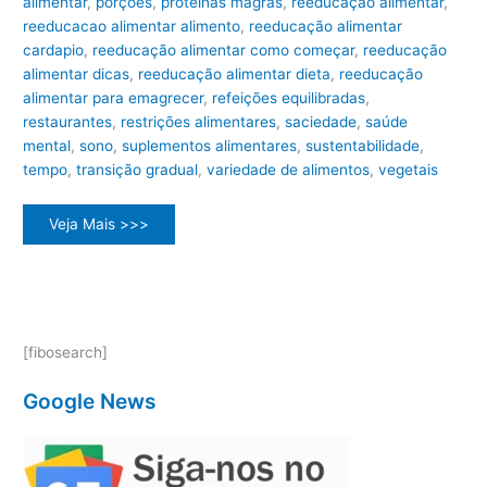
alimentar
,
porções
,
proteínas magras
,
reeducação alimentar
,
reeducacao alimentar alimento
,
reeducação alimentar
cardapio
,
reeducação alimentar como começar
,
reeducação
alimentar dicas
,
reeducação alimentar dieta
,
reeducação
alimentar para emagrecer
,
refeições equilibradas
,
restaurantes
,
restrições alimentares
,
saciedade
,
saúde
mental
,
sono
,
suplementos alimentares
,
sustentabilidade
,
tempo
,
transição gradual
,
variedade de alimentos
,
vegetais
Alimentação
Veja Mais >>>
Saudável:
O
Guia
Definitivo
para
a
Reeducação
Alimentar
[fibosearch]
Google News