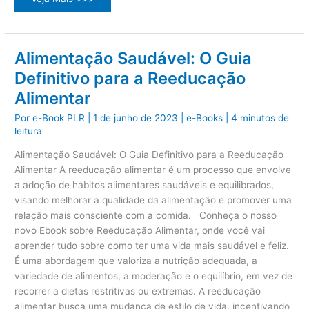
Rápidas
e
Saudáveis
Soluções
Nutritivas
para
Alimentação Saudável: O Guia
o
Dia
Definitivo para a Reeducação
a
Dia
Alimentar
Por
e-Book PLR
|
1 de junho de 2023
|
e-Books
|
4 minutos de
leitura
Alimentação Saudável: O Guia Definitivo para a Reeducação
Alimentar A reeducação alimentar é um processo que envolve
a adoção de hábitos alimentares saudáveis e equilibrados,
visando melhorar a qualidade da alimentação e promover uma
relação mais consciente com a comida. Conheça o nosso
novo Ebook sobre Reeducação Alimentar, onde você vai
aprender tudo sobre como ter uma vida mais saudável e feliz.
É uma abordagem que valoriza a nutrição adequada, a
variedade de alimentos, a moderação e o equilíbrio, em vez de
recorrer a dietas restritivas ou extremas. A reeducação
alimentar busca uma mudança de estilo de vida, incentivando