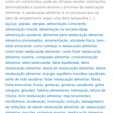
como um nutricionista, pode ser útil para receber orientações
personalizadas e suporte durante o processo de reeducação
alimentar. A reeducação alimentar é um processo que vai
além de simplesmente seguir uma dieta temporária […]
açúcar
,
adesão
,
alergias
,
alimentação consciente
,
alimentação infantil
,
alimentação na terceira idade
,
alimentação saudável
,
alimentos para reeducação alimentar
,
alimentos processados
,
amamentação
,
atividade física
,
bem-
estar emocional
,
como começar a reeducação alimentar
,
como fazer reeducação alimentar
,
como fazer reeducação
alimentar sozinha
,
compulsão alimentar
,
conscientização
alimentar
,
dieta balanceada
,
dieta equilibrada
,
dieta
reeducação alimentar
,
ebook plr reeducação alimentar
,
ebook
reeducação alimentar
,
energia
,
equilíbrio
,
escolhas saudáveis
,
estilo de vida saudável
,
fazer reeducação alimentar
,
fibras
,
fome emocional
,
frutas
,
gorduras
,
gorduras saudáveis
,
grãos
integrais
,
gravidez
,
hábitos alimentares
,
hidratação
,
leitura de
rótulos
,
livro reeducação alimentar
,
macronutrientes
,
mindfulness
,
moderação
,
motivação
,
nutrição
,
planejamento
de refeições
,
plr ebook reeducação alimentar
,
plr reeducação
alimentar
,
porções
,
proteínas magras
,
reeducação alimentar
,