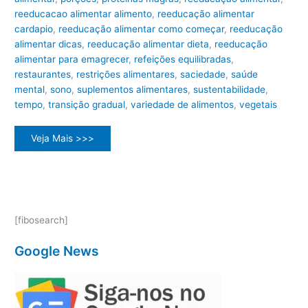
reeducacao alimentar alimento
,
reeducação alimentar
cardapio
,
reeducação alimentar como começar
,
reeducação
alimentar dicas
,
reeducação alimentar dieta
,
reeducação
alimentar para emagrecer
,
refeições equilibradas
,
restaurantes
,
restrições alimentares
,
saciedade
,
saúde
mental
,
sono
,
suplementos alimentares
,
sustentabilidade
,
tempo
,
transição gradual
,
variedade de alimentos
,
vegetais
Alimentação
Veja Mais >>>
Saudável:
O
Guia
Definitivo
para
a
Reeducação
Alimentar
[fibosearch]
Google News