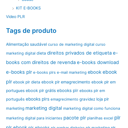
KIT E-BOOKS
Video PLR
Tags de produto
Alimentação saudável
curso de marketing digital
curso
direitos privados de etiqueta
e-
marketing digital
dieta
books com direitos de revenda
e-books download
ebook
e-books plr
ebook
e-books plrs
e-mail marketing
plr
ebook plr emagrecimento
ebook plr dieta
ebook plr em
ebook plr grátis
ebooks plr
portugues
ebooks plr em
ebooks plrs
loja plr
português
emagrecimento
gravidez
marketing digital
marketing
marketing digital como funciona
plr
pacote plr
marketing digital para iniciantes
planilhas excel
plr ebook
plr ebooks
plr ganhar dinheiro
plr marketing
plr