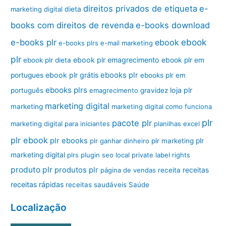
direitos privados de etiqueta
e-
marketing digital
dieta
books com direitos de revenda
e-books download
ebook
e-books plr
ebook
e-books plrs
e-mail marketing
plr
ebook plr emagrecimento
ebook plr dieta
ebook plr em
ebook plr grátis
ebooks plr
portugues
ebooks plr em
ebooks plrs
loja plr
português
emagrecimento
gravidez
marketing digital
marketing
marketing digital como funciona
plr
pacote plr
marketing digital para iniciantes
planilhas excel
plr ebook
plr ebooks
plr ganhar dinheiro
plr marketing
plr
marketing digital
plrs
plugin seo local
private label rights
produto plr
produtos plr
página de vendas
receita
receitas
receitas rápidas
receitas saudáveis
Saúde
Localização