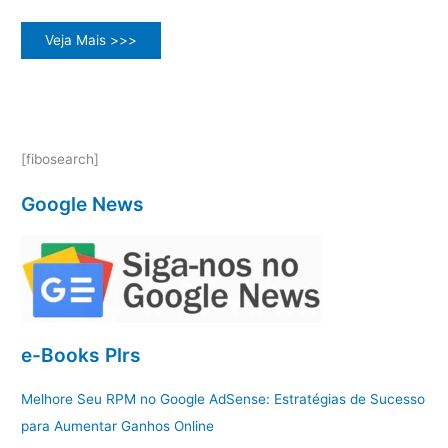
Desvendando
Veja Mais >>>
o
Mundo
dos
Produtos
PLR
[fibosearch]
Google News
e-Books Plrs
Melhore Seu RPM no Google AdSense: Estratégias de Sucesso
para Aumentar Ganhos Online