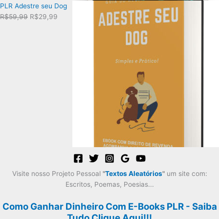
PLR Adestre seu Dog
O
O
R$
59,99
R$
29,99
preço
preço
original
atual
era:
é:
R$59,99.
R$29,99.
Visite nosso Projeto Pessoal
"
Textos Aleatórios
"
um site com:
Escritos, Poemas, Poesias...
Como Ganhar Dinheiro Com E-Books PLR - Saiba
Tudo Clique Aqui!!!