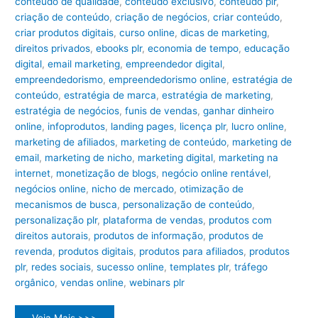
conteúdo de qualidade
,
conteúdo exclusivo
,
conteúdo plr
,
criação de conteúdo
,
criação de negócios
,
criar conteúdo
,
criar produtos digitais
,
curso online
,
dicas de marketing
,
direitos privados
,
ebooks plr
,
economia de tempo
,
educação
digital
,
email marketing
,
empreendedor digital
,
empreendedorismo
,
empreendedorismo online
,
estratégia de
conteúdo
,
estratégia de marca
,
estratégia de marketing
,
estratégia de negócios
,
funis de vendas
,
ganhar dinheiro
online
,
infoprodutos
,
landing pages
,
licença plr
,
lucro online
,
marketing de afiliados
,
marketing de conteúdo
,
marketing de
email
,
marketing de nicho
,
marketing digital
,
marketing na
internet
,
monetização de blogs
,
negócio online rentável
,
negócios online
,
nicho de mercado
,
otimização de
mecanismos de busca
,
personalização de conteúdo
,
personalização plr
,
plataforma de vendas
,
produtos com
direitos autorais
,
produtos de informação
,
produtos de
revenda
,
produtos digitais
,
produtos para afiliados
,
produtos
plr
,
redes sociais
,
sucesso online
,
templates plr
,
tráfego
orgânico
,
vendas online
,
webinars plr
Desvendando
Veja Mais >>>