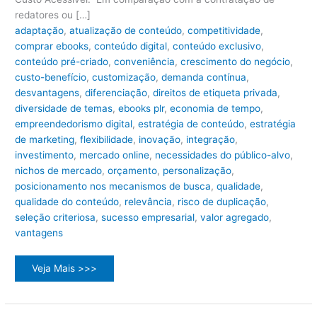
redatores ou […]
adaptação
,
atualização de conteúdo
,
competitividade
,
comprar ebooks
,
conteúdo digital
,
conteúdo exclusivo
,
conteúdo pré-criado
,
conveniência
,
crescimento do negócio
,
custo-benefício
,
customização
,
demanda contínua
,
desvantagens
,
diferenciação
,
direitos de etiqueta privada
,
diversidade de temas
,
ebooks plr
,
economia de tempo
,
empreendedorismo digital
,
estratégia de conteúdo
,
estratégia
de marketing
,
flexibilidade
,
inovação
,
integração
,
investimento
,
mercado online
,
necessidades do público-alvo
,
nichos de mercado
,
orçamento
,
personalização
,
posicionamento nos mecanismos de busca
,
qualidade
,
qualidade do conteúdo
,
relevância
,
risco de duplicação
,
seleção criteriosa
,
sucesso empresarial
,
valor agregado
,
vantagens
Ainda
Veja Mais >>>
Vale
a
Pena
Comprar
Ebooks