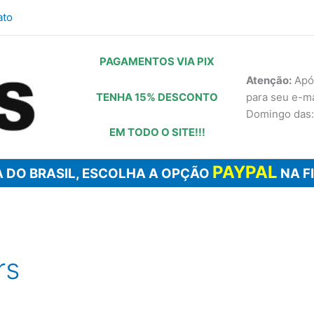
ato
PAGAMENTOS VIA PIX
Atenção:
Após
TENHA 15% DESCONTO
para seu e-m
Domingo das:
EM TODO O SITE!!!
PAYPAL
 DO BRASIL, ESCOLHA A OPÇÃO
NA F
rs