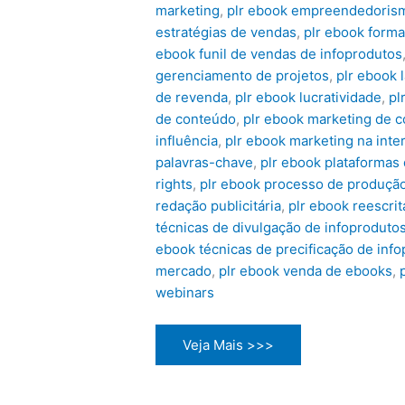
marketing
,
plr ebook empreendedorism
estratégias de vendas
,
plr ebook forma
ebook funil de vendas de infoprodutos
gerenciamento de projetos
,
plr ebook 
de revenda
,
plr ebook lucratividade
,
pl
de conteúdo
,
plr ebook marketing de c
influência
,
plr ebook marketing na inte
palavras-chave
,
plr ebook plataformas
rights
,
plr ebook processo de produçã
redação publicitária
,
plr ebook reescri
técnicas de divulgação de infoproduto
ebook técnicas de precificação de inf
mercado
,
plr ebook venda de ebooks
,
webinars
PLR
Veja Mais >>>
e-
books
Aracaju