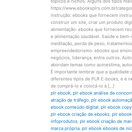
tópicos e nichos. Alguns dos tipos ma
https://www.ebooksplrs.com.br/categor
instrução: ebooks que fornecem instr
construir um site, criar um produto digi
alimentação: ebooks que fornecem rece
e alimentação saudável. Saúde e bem-
meditação, perda de peso, tratamentos 
empreendedorismo: ebooks que ensinam
negócios, liderança, entre outros. Au
abordam temas como autoestima, autoco
É importante lembrar que a qualidade 
diferentes tipos de PLR E-books, e é 
de comprá-lo e colocá-lo à […]
plr ebook
,
plr ebook análise de concor
atração de tráfego
,
plr ebook automaçã
ebook conteúdo digital
,
plr ebook copy
plr ebook criação de ebooks
,
plr ebook
infoprodutos
,
plr ebook criação de mar
marca própria
,
plr ebook ebooks de ni