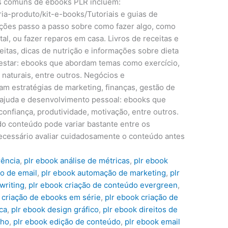
is comuns de ebooks PLR incluem:
ia-produto/kit-e-books/Tutoriais e guias de
uções passo a passo sobre como fazer algo, como
tal, ou fazer reparos em casa. Livros de receitas e
itas, dicas de nutrição e informações sobre dieta
estar: ebooks que abordam temas como exercício,
naturais, entre outros. Negócios e
 estratégias de marketing, finanças, gestão de
toajuda e desenvolvimento pessoal: ebooks que
nfiança, produtividade, motivação, entre outros.
do conteúdo pode variar bastante entre os
necessário avaliar cuidadosamente o conteúdo antes
rência
,
plr ebook análise de métricas
,
plr ebook
o de email
,
plr ebook automação de marketing
,
plr
writing
,
plr ebook criação de conteúdo evergreen
,
 criação de ebooks em série
,
plr ebook criação de
ca
,
plr ebook design gráfico
,
plr ebook direitos de
cho
,
plr ebook edição de conteúdo
,
plr ebook email