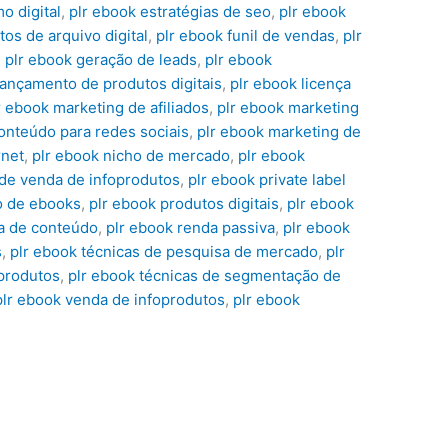
o digital
,
plr ebook estratégias de seo
,
plr ebook
tos de arquivo digital
,
plr ebook funil de vendas
,
plr
,
plr ebook geração de leads
,
plr ebook
lançamento de produtos digitais
,
plr ebook licença
r ebook marketing de afiliados
,
plr ebook marketing
onteúdo para redes sociais
,
plr ebook marketing de
rnet
,
plr ebook nicho de mercado
,
plr ebook
 de venda de infoprodutos
,
plr ebook private label
o de ebooks
,
plr ebook produtos digitais
,
plr ebook
ta de conteúdo
,
plr ebook renda passiva
,
plr ebook
s
,
plr ebook técnicas de pesquisa de mercado
,
plr
oprodutos
,
plr ebook técnicas de segmentação de
plr ebook venda de infoprodutos
,
plr ebook