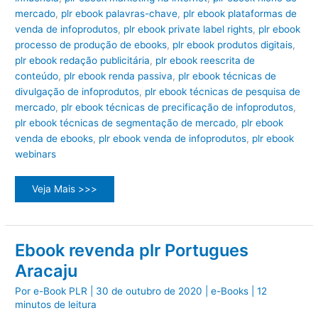
mercado
,
plr ebook palavras-chave
,
plr ebook plataformas de
venda de infoprodutos
,
plr ebook private label rights
,
plr ebook
processo de produção de ebooks
,
plr ebook produtos digitais
,
plr ebook redação publicitária
,
plr ebook reescrita de
conteúdo
,
plr ebook renda passiva
,
plr ebook técnicas de
divulgação de infoprodutos
,
plr ebook técnicas de pesquisa de
mercado
,
plr ebook técnicas de precificação de infoprodutos
,
plr ebook técnicas de segmentação de mercado
,
plr ebook
venda de ebooks
,
plr ebook venda de infoprodutos
,
plr ebook
webinars
PLR
Veja Mais >>>
e-
books
Aracaju
Ebook revenda plr Portugues
Aracaju
Por
e-Book PLR
|
30 de outubro de 2020
|
e-Books
|
12
minutos de leitura