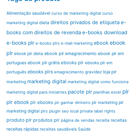
Alimentação saudável
curso de marketing digital
curso
direitos privados de etiqueta
e-
marketing digital
dieta
books com direitos de revenda
e-books download
ebook
e-books plr
ebook
e-books plrs
e-mail marketing
plr
ebook plr emagrecimento
ebook plr dieta
ebook plr em
ebook plr grátis
ebooks plr
portugues
ebooks plr em
ebooks plrs
loja plr
português
emagrecimento
gravidez
marketing digital
marketing
marketing digital como funciona
plr
pacote plr
marketing digital para iniciantes
planilhas excel
plr ebook
plr ebooks
plr ganhar dinheiro
plr marketing
plr
marketing digital
plrs
plugin seo local
private label rights
produto plr
produtos plr
página de vendas
receita
receitas
receitas rápidas
receitas saudáveis
Saúde