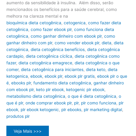
aumento da sensibilidade à insulina. Além disso, serão
mencionados os benefícios para a saúde cerebral, como
melhora na clareza mental e na
bioquímica dieta cetogênica
,
cetogenica
,
como fazer dieta
cetogênica
,
como fazer ebook plr
,
como funciona dieta
cetogênica
,
como ganhar dinheiro com ebook plr
,
como
ganhar dinheiro com plr
,
como vender ebook plr
,
dieta
,
dieta
cetogénica
,
dieta cetogênica benefícios
,
dieta cetogênica
cardapio
,
dieta cetogênica cíclica
,
dieta cetogênica como
fazer
,
dieta cetogênica emagrece
,
dieta cetogênica o que
comer
,
dieta cetogênica para iniciantes
,
dieta keto
,
dieta
ketogenica
,
ebook
,
ebook plr
,
ebook plr gratis
,
ebook plr o que
é
,
ebooks plr
,
fundamento dieta cetogênica
,
ganhar dinheiro
com ebook plr
,
keto plr ebook
,
ketogenic plr ebook
,
metabolismo dieta cetogênica
,
o que é dieta cetogênica
,
o
que é plr
,
onde comprar ebook plr
,
plr
,
plr como funciona
,
plr
ebook
,
plr ebook ketogenic
,
plr ebooks
,
plr marketing digital
,
produtos plr
Dieta
Veja Mais >>>
Cetogênica