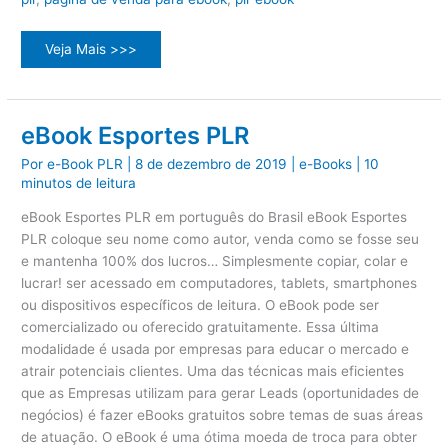
Ebook
Veja Mais >>>
revenda
plr
Portugues
Aracaju
eBook Esportes PLR
Por
e-Book PLR
|
8 de dezembro de 2019
|
e-Books
|
10
minutos de leitura
eBook Esportes PLR em português do Brasil eBook Esportes
PLR coloque seu nome como autor, venda como se fosse seu
e mantenha 100% dos lucros… Simplesmente copiar, colar e
lucrar! ser acessado em computadores, tablets, smartphones
ou dispositivos específicos de leitura. O eBook pode ser
comercializado ou oferecido gratuitamente. Essa última
modalidade é usada por empresas para educar o mercado e
atrair potenciais clientes. Uma das técnicas mais eficientes
que as Empresas utilizam para gerar Leads (oportunidades de
negócios) é fazer eBooks gratuitos sobre temas de suas áreas
de atuação. O eBook é uma ótima moeda de troca para obter