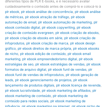
diferentes tipos de PLR E-books, e é necessário avaliar
cuidadosamente o conteúdo antes de comprá-lo e colocá-lo à
plr ebook
,
plr ebook análise de concorrência
,
plr ebook análise
de métricas
,
plr ebook atração de tráfego
,
plr ebook
automação de email
,
plr ebook automação de marketing
,
plr
ebook conteúdo digital
,
plr ebook copywriting
,
plr ebook
criação de conteúdo evergreen
,
plr ebook criação de ebooks
,
plr ebook criação de ebooks em série
,
plr ebook criação de
infoprodutos
,
plr ebook criação de marca
,
plr ebook design
gráfico
,
plr ebook direitos de marca própria
,
plr ebook ebooks
de nicho
,
plr ebook edição de conteúdo
,
plr ebook email
marketing
,
plr ebook empreendedorismo digital
,
plr ebook
estratégias de seo
,
plr ebook estratégias de vendas
,
plr ebook
formatos de arquivo digital
,
plr ebook funil de vendas
,
plr
ebook funil de vendas de infoprodutos
,
plr ebook geração de
leads
,
plr ebook gerenciamento de projetos
,
plr ebook
lançamento de produtos digitais
,
plr ebook licença de revenda
,
plr ebook lucratividade
,
plr ebook marketing de afiliados
,
plr
ebook marketing de conteúdo
,
plr ebook marketing de
conteúdo para redes sociais
,
plr ebook marketing de
influência
,
plr ebook marketing na internet
,
plr ebook nicho de