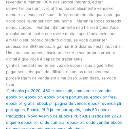
revender e manter 100% dos lucros! Rebrand, editar,
converter para um livro offline, ou simplesmente vendê-lo
como é… a escolha é sua! Infoproduto de alta qualidade que
você pode revender com seu nome Matenha todos os leads
conquistados. Vender infinitamente não há restrições Você
absolutamente sabe que existe muita importância colocada
em ter o seu próprio produto digital, se você quiser ter
sucesso em BIG tempo… E ganhar BIG dólares nesta indústria.
Uma das vantagens absolutas de ter o seu próprio produto
digital é que você é capaz de trazer seus
ganhos imediatamente em vez de esperar que alguém lhe
pagar seus cheques de afiliado, e apenas uma pequena
porcentagem da venda em cima disso. Além disso, se você
tiver
11 ebooks plr 2020
,
480 e-books plr
,
como criar e vender
ebook plr
,
ebook plr
,
ebook plr em portugues
,
ebook plr free
,
ebook plr gratis
,
ebook plr pagina de venda
,
ebook revenda plr
portugues
,
Ebooks PLR já em português
,
mais 50 ebooks
traduzidos
,
Novo Acervo de eBooks PLR Atualizados em 2020
,
o que é ebook plr
,
onde comprar ebook plr
,
onde vender ebook
plr
,
pagina de venda para ebook
,
plr ebook