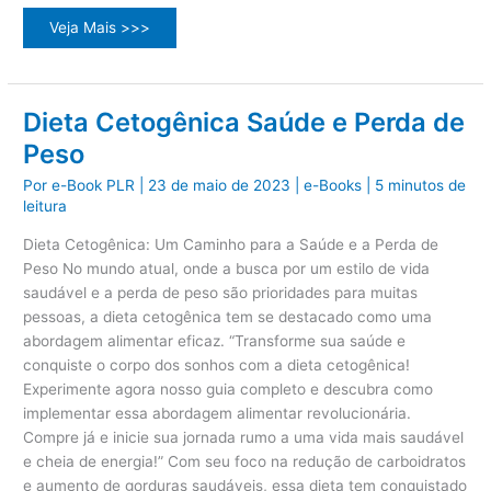
O
Veja Mais >>>
que
é
PLR
para
produtos
digitais?
Dieta Cetogênica Saúde e Perda de
Peso
Por
e-Book PLR
|
23 de maio de 2023
|
e-Books
|
5 minutos de
leitura
Dieta Cetogênica: Um Caminho para a Saúde e a Perda de
Peso No mundo atual, onde a busca por um estilo de vida
saudável e a perda de peso são prioridades para muitas
pessoas, a dieta cetogênica tem se destacado como uma
abordagem alimentar eficaz. “Transforme sua saúde e
conquiste o corpo dos sonhos com a dieta cetogênica!
Experimente agora nosso guia completo e descubra como
implementar essa abordagem alimentar revolucionária.
Compre já e inicie sua jornada rumo a uma vida mais saudável
e cheia de energia!” Com seu foco na redução de carboidratos
e aumento de gorduras saudáveis, essa dieta tem conquistado