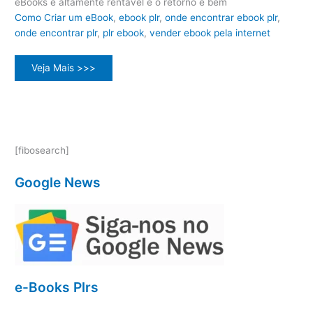
eBooks é altamente rentável e o retorno é bem
Como Criar um eBook
,
ebook plr
,
onde encontrar ebook plr
,
onde encontrar plr
,
plr ebook
,
vender ebook pela internet
eBook
Veja Mais >>>
Esportes
PLR
[fibosearch]
Google News
e-Books Plrs