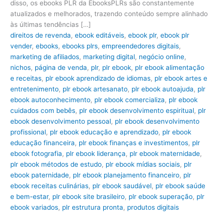
disso, os ebooks PLR da EbooksPLRs são constantemente
atualizados e melhorados, trazendo conteúdo sempre alinhado
às últimas tendências […]
direitos de revenda
,
ebook editáveis
,
ebook plr
,
ebook plr
vender
,
ebooks
,
ebooks plrs
,
empreendedores digitais
,
marketing de afiliados
,
marketing digital
,
negócio online
,
nichos
,
página de venda
,
plr
,
plr ebook
,
plr ebook alimentação
e receitas
,
plr ebook aprendizado de idiomas
,
plr ebook artes e
entretenimento
,
plr ebook artesanato
,
plr ebook autoajuda
,
plr
ebook autoconhecimento
,
plr ebook comercializa
,
plr ebook
cuidados com bebês
,
plr ebook desenvolvimento espiritual
,
plr
ebook desenvolvimento pessoal
,
plr ebook desenvolvimento
profissional
,
plr ebook educação e aprendizado
,
plr ebook
educação financeira
,
plr ebook finanças e investimentos
,
plr
ebook fotografia
,
plr ebook liderança
,
plr ebook maternidade
,
plr ebook métodos de estudo
,
plr ebook mídias sociais
,
plr
ebook paternidade
,
plr ebook planejamento financeiro
,
plr
ebook receitas culinárias
,
plr ebook saudável
,
plr ebook saúde
e bem-estar
,
plr ebook site brasileiro
,
plr ebook superação
,
plr
ebook variados
,
plr estrutura pronta
,
produtos digitais