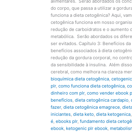
alimentares. Serão abordados os conc
do corpo, que passa a utilizar a gordu
funciona a dieta cetogênica? Aqui, va
cetogênica funciona em nosso organis
redução de carboidratos e o aumento 
metabólica. Serão abordados os difere
ser evitados. Capítulo 3: Benefícios d
benefícios associados à dieta cetogên
redução da gordura corporal, no contr
da sensibilidade à insulina. Além diss
cerebral, como melhora na clareza men
bioquímica dieta cetogênica
,
cetogeni
plr
,
como funciona dieta cetogênica
,
co
dinheiro com plr
,
como vender ebook p
benefícios
,
dieta cetogênica cardapio
,
fazer
,
dieta cetogênica emagrece
,
diet
iniciantes
,
dieta keto
,
dieta ketogenica
é
,
ebooks plr
,
fundamento dieta cetogê
ebook
,
ketogenic plr ebook
,
metabolis