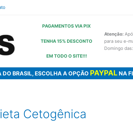
ato
PAGAMENTOS VIA PIX
Atenção:
Após
TENHA 15% DESCONTO
para seu e-m
Domingo das:
EM TODO O SITE!!!
PAYPAL
 DO BRASIL, ESCOLHA A OPÇÃO
NA F
ieta Cetogênica