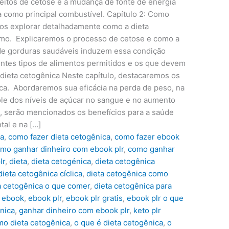
eitos de cetose e a mudança de fonte de energia
ra como principal combustível. Capítulo 2: Como
mos explorar detalhadamente como a dieta
mo. Explicaremos o processo de cetose e como a
de gorduras saudáveis induzem essa condição
ntes tipos de alimentos permitidos e os que devem
a dieta cetogênica Neste capítulo, destacaremos os
ica. Abordaremos sua eficácia na perda de peso, na
ole dos níveis de açúcar no sangue e no aumento
o, serão mencionados os benefícios para a saúde
tal e na […]
ca
,
como fazer dieta cetogênica
,
como fazer ebook
mo ganhar dinheiro com ebook plr
,
como ganhar
lr
,
dieta
,
dieta cetogénica
,
dieta cetogênica
dieta cetogênica cíclica
,
dieta cetogênica como
a cetogênica o que comer
,
dieta cetogênica para
,
ebook
,
ebook plr
,
ebook plr gratis
,
ebook plr o que
nica
,
ganhar dinheiro com ebook plr
,
keto plr
mo dieta cetogênica
,
o que é dieta cetogênica
,
o