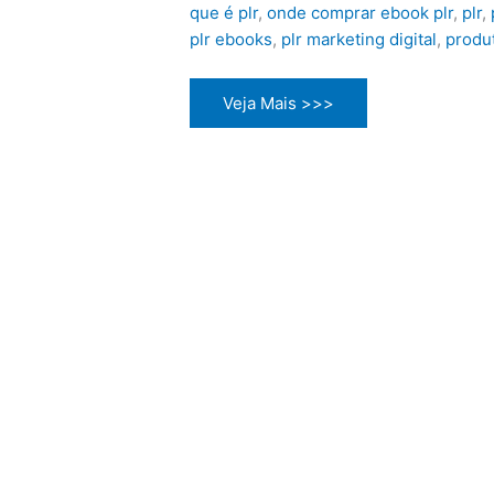
que é plr
,
onde comprar ebook plr
,
plr
,
plr ebooks
,
plr marketing digital
,
produt
Dieta
Veja Mais >>>
Cetogênica
Saúde
e
Perda
de
Peso