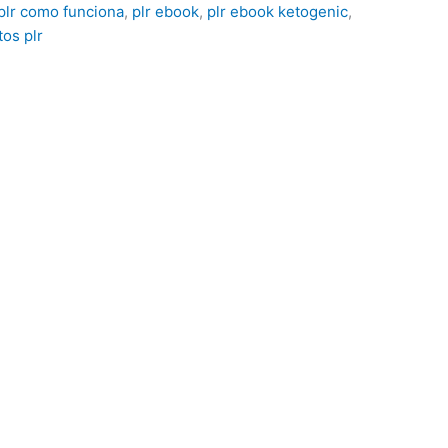
plr como funciona
,
plr ebook
,
plr ebook ketogenic
,
os plr