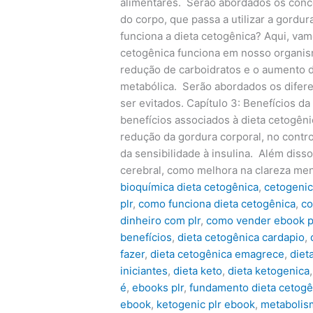
alimentares. Serão abordados os conc
do corpo, que passa a utilizar a gordu
funciona a dieta cetogênica? Aqui, va
cetogênica funciona em nosso organis
redução de carboidratos e o aumento 
metabólica. Serão abordados os difere
ser evitados. Capítulo 3: Benefícios d
benefícios associados à dieta cetogên
redução da gordura corporal, no contr
da sensibilidade à insulina. Além diss
cerebral, como melhora na clareza men
bioquímica dieta cetogênica
,
cetogeni
plr
,
como funciona dieta cetogênica
,
co
dinheiro com plr
,
como vender ebook p
benefícios
,
dieta cetogênica cardapio
,
fazer
,
dieta cetogênica emagrece
,
diet
iniciantes
,
dieta keto
,
dieta ketogenica
é
,
ebooks plr
,
fundamento dieta cetogê
ebook
,
ketogenic plr ebook
,
metabolis