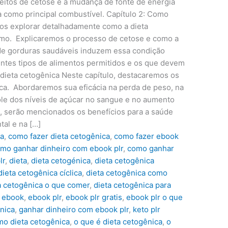
eitos de cetose e a mudança de fonte de energia
ra como principal combustível. Capítulo 2: Como
mos explorar detalhadamente como a dieta
mo. Explicaremos o processo de cetose e como a
de gorduras saudáveis induzem essa condição
ntes tipos de alimentos permitidos e os que devem
a dieta cetogênica Neste capítulo, destacaremos os
ica. Abordaremos sua eficácia na perda de peso, na
ole dos níveis de açúcar no sangue e no aumento
o, serão mencionados os benefícios para a saúde
tal e na […]
ca
,
como fazer dieta cetogênica
,
como fazer ebook
mo ganhar dinheiro com ebook plr
,
como ganhar
lr
,
dieta
,
dieta cetogénica
,
dieta cetogênica
dieta cetogênica cíclica
,
dieta cetogênica como
a cetogênica o que comer
,
dieta cetogênica para
,
ebook
,
ebook plr
,
ebook plr gratis
,
ebook plr o que
nica
,
ganhar dinheiro com ebook plr
,
keto plr
mo dieta cetogênica
,
o que é dieta cetogênica
,
o