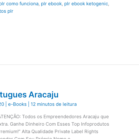
plr como funciona
,
plr ebook
,
plr ebook ketogenic
,
os plr
rtugues Aracaju
20
|
e-Books
|
12 minutos de leitura
 ATENÇÃO: Todos os Empreendedores Aracaju que
extra. Ganhe Dinheiro Com Esses Top Infoprodutos
emium!” Alta Qualidade Private Label Rights
vender Com Seu Próprio Nome e