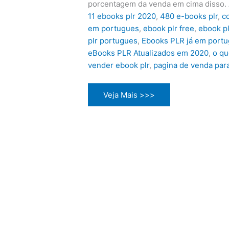
porcentagem da venda em cima disso. A
11 ebooks plr 2020
,
480 e-books plr
,
c
em portugues
,
ebook plr free
,
ebook pl
plr portugues
,
Ebooks PLR já em port
eBooks PLR Atualizados em 2020
,
o qu
vender ebook plr
,
pagina de venda par
Ebook
Veja Mais >>>
revenda
plr
Portugues
Aracaju