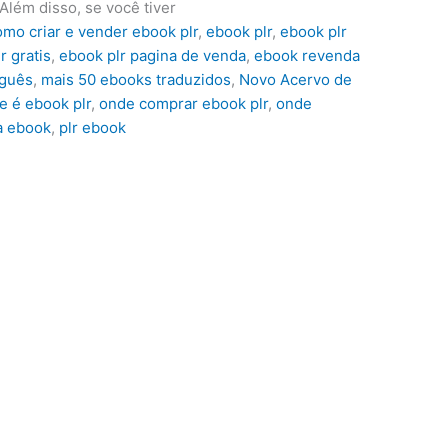
lém disso, se você tiver
omo criar e vender ebook plr
,
ebook plr
,
ebook plr
r gratis
,
ebook plr pagina de venda
,
ebook revenda
uguês
,
mais 50 ebooks traduzidos
,
Novo Acervo de
e é ebook plr
,
onde comprar ebook plr
,
onde
a ebook
,
plr ebook