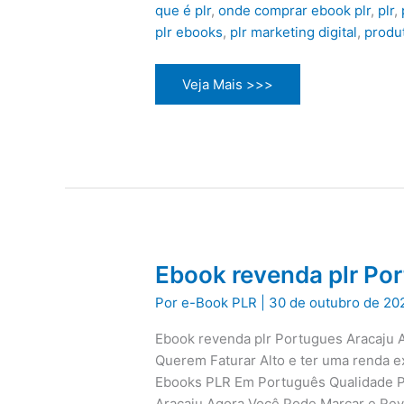
que é plr
,
onde comprar ebook plr
,
plr
,
plr ebooks
,
plr marketing digital
,
produt
Dieta
Veja Mais >>>
Cetogênica
Saúde
e
Perda
de
Peso
Ebook revenda plr Po
Por
e-Book PLR
|
30 de outubro de 20
Ebook revenda plr Portugues Aracaju
Querem Faturar Alto e ter uma renda 
Ebooks PLR Em Português Qualidade Pr
Aracaju Agora Você Pode Marcar e Re