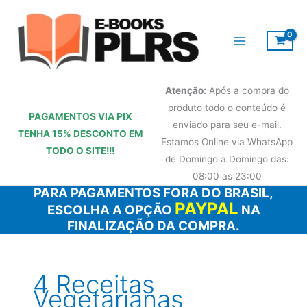
Ir
para
o
conteúdo
Atenção:
Após a compra do
produto todo o conteúdo é
PAGAMENTOS VIA PIX
enviado para seu e-mail.
TENHA 15% DESCONTO
EM
Estamos Online via WhatsApp
TODO O SITE!!!
de Domingo a Domingo das:
08:00 as 23:00
PARA PAGAMENTOS FORA DO BRASIL,
PAYPAL
ESCOLHA A OPÇÃO
NA
FINALIZAÇÃO DA COMPRA.
4 Receitas
Vegetarianas