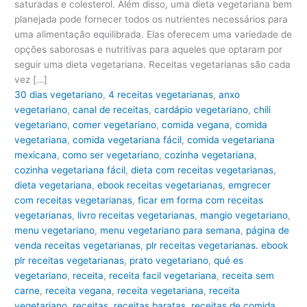
saturadas e colesterol. Além disso, uma dieta vegetariana bem
planejada pode fornecer todos os nutrientes necessários para
uma alimentação equilibrada. Elas oferecem uma variedade de
opções saborosas e nutritivas para aqueles que optaram por
seguir uma dieta vegetariana. Receitas vegetarianas são cada
vez […]
30 dias vegetariano
,
4 receitas vegetarianas
,
anxo
vegetariano
,
canal de receitas
,
cardápio vegetariano
,
chili
vegetariano
,
comer vegetariano
,
comida vegana
,
comida
vegetariana
,
comida vegetariana fácil
,
comida vegetariana
mexicana
,
como ser vegetariano
,
cozinha vegetariana
,
cozinha vegetariana fácil
,
dieta com receitas vegetarianas
,
dieta vegetariana
,
ebook receitas vegetarianas
,
emgrecer
com receitas vegetarianas
,
ficar em forma com receitas
vegetarianas
,
livro receitas vegetarianas
,
mangio vegetariano
,
menu vegetariano
,
menu vegetariano para semana
,
página de
venda receitas vegetarianas
,
plr receitas vegetarianas. ebook
plr receitas vegetarianas
,
prato vegetariano
,
qué es
vegetariano
,
receita
,
receita facil vegetariana
,
receita sem
carne
,
receita vegana
,
receita vegetariana
,
receita
vegetariano
,
receitas
,
receitas baratas
,
receitas de comida
,