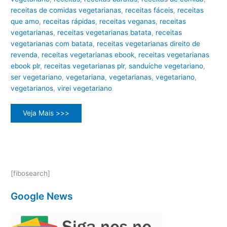
receitas de comidas vegetarianas
,
receitas fáceis
,
receitas
que amo
,
receitas rápidas
,
receitas veganas
,
receitas
vegetarianas
,
receitas vegetarianas batata
,
receitas
vegetarianas com batata
,
receitas vegetarianas direito de
revenda
,
receitas vegetarianas ebook
,
receitas vegetarianas
ebook plr
,
receitas vegetarianas plr
,
sanduíche vegetariano
,
ser vegetariano
,
vegetariana
,
vegetarianas
,
vegetariano
,
vegetarianos
,
virei vegetariano
Explorando
Veja Mais >>>
as
Deliciosas
Possibilidades
das
Receitas
Vegetarianas
[fibosearch]
Google News