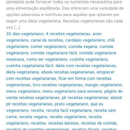
planejada pode fornecer todos os nutrientes necessários para
uma alimentação equilibrada. Elas oferecem uma variedade de
opções saborosas e nutritivas para aqueles que optaram por
seguir uma dieta vegetariana. Receitas vegetarianas são cada
vez […]
30 dias vegetariano
,
4 receitas vegetarianas
,
anxo
vegetariano
,
canal de receitas
,
cardápio vegetariano
,
chili
vegetariano
,
comer vegetariano
,
comida vegana
,
comida
vegetariana
,
comida vegetariana fácil
,
comida vegetariana
mexicana
,
como ser vegetariano
,
cozinha vegetariana
,
cozinha vegetariana fácil
,
dieta com receitas vegetarianas
,
dieta vegetariana
,
ebook receitas vegetarianas
,
emgrecer
com receitas vegetarianas
,
ficar em forma com receitas
vegetarianas
,
livro receitas vegetarianas
,
mangio vegetariano
,
menu vegetariano
,
menu vegetariano para semana
,
página de
venda receitas vegetarianas
,
plr receitas vegetarianas. ebook
plr receitas vegetarianas
,
prato vegetariano
,
qué es
vegetariano
,
receita
,
receita facil vegetariana
,
receita sem
carne
,
receita vegana
,
receita vegetariana
,
receita
vegetariano
,
receitas
,
receitas baratas
,
receitas de comida
,
receitas de comidas vegetarianas
,
receitas fáceis
,
receitas