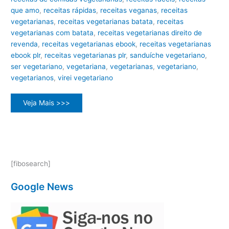
que amo
,
receitas rápidas
,
receitas veganas
,
receitas
vegetarianas
,
receitas vegetarianas batata
,
receitas
vegetarianas com batata
,
receitas vegetarianas direito de
revenda
,
receitas vegetarianas ebook
,
receitas vegetarianas
ebook plr
,
receitas vegetarianas plr
,
sanduíche vegetariano
,
ser vegetariano
,
vegetariana
,
vegetarianas
,
vegetariano
,
vegetarianos
,
virei vegetariano
Explorando
Veja Mais >>>
as
Deliciosas
Possibilidades
das
Receitas
Vegetarianas
[fibosearch]
Google News