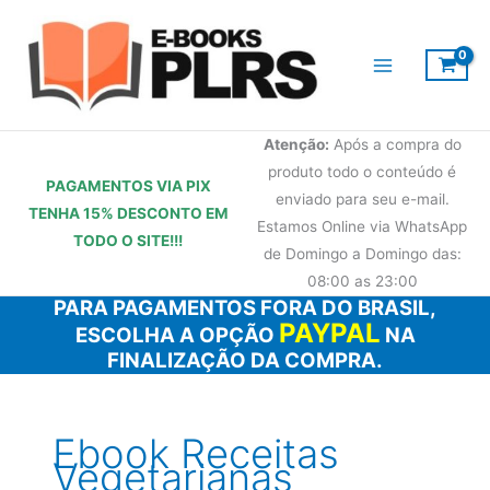
Ir
para
o
conteúdo
Atenção:
Após a compra do
produto todo o conteúdo é
PAGAMENTOS VIA PIX
enviado para seu e-mail.
TENHA 15% DESCONTO
EM
Estamos Online via WhatsApp
TODO O SITE!!!
de Domingo a Domingo das:
08:00 as 23:00
PARA PAGAMENTOS FORA DO BRASIL,
PAYPAL
ESCOLHA A OPÇÃO
NA
FINALIZAÇÃO DA COMPRA.
Ebook Receitas
Vegetarianas