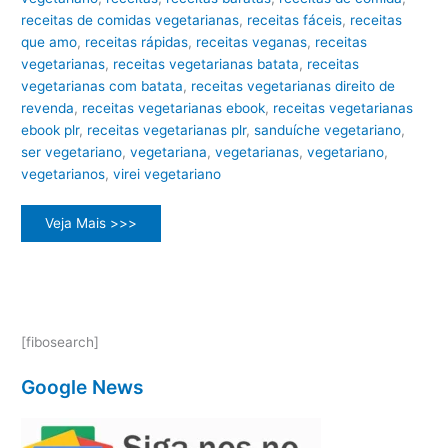
receitas de comidas vegetarianas
,
receitas fáceis
,
receitas
que amo
,
receitas rápidas
,
receitas veganas
,
receitas
vegetarianas
,
receitas vegetarianas batata
,
receitas
vegetarianas com batata
,
receitas vegetarianas direito de
revenda
,
receitas vegetarianas ebook
,
receitas vegetarianas
ebook plr
,
receitas vegetarianas plr
,
sanduíche vegetariano
,
ser vegetariano
,
vegetariana
,
vegetarianas
,
vegetariano
,
vegetarianos
,
virei vegetariano
Explorando
Veja Mais >>>
as
Deliciosas
Possibilidades
das
Receitas
Vegetarianas
[fibosearch]
Google News