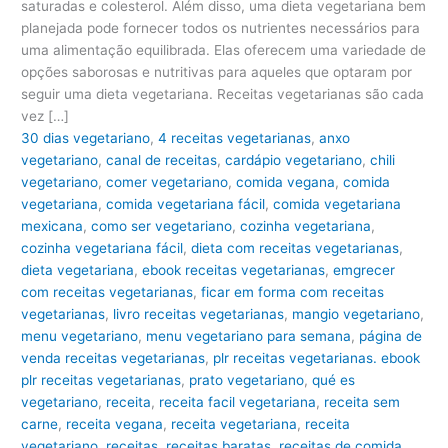
saturadas e colesterol. Além disso, uma dieta vegetariana bem
planejada pode fornecer todos os nutrientes necessários para
uma alimentação equilibrada. Elas oferecem uma variedade de
opções saborosas e nutritivas para aqueles que optaram por
seguir uma dieta vegetariana. Receitas vegetarianas são cada
vez […]
30 dias vegetariano
,
4 receitas vegetarianas
,
anxo
vegetariano
,
canal de receitas
,
cardápio vegetariano
,
chili
vegetariano
,
comer vegetariano
,
comida vegana
,
comida
vegetariana
,
comida vegetariana fácil
,
comida vegetariana
mexicana
,
como ser vegetariano
,
cozinha vegetariana
,
cozinha vegetariana fácil
,
dieta com receitas vegetarianas
,
dieta vegetariana
,
ebook receitas vegetarianas
,
emgrecer
com receitas vegetarianas
,
ficar em forma com receitas
vegetarianas
,
livro receitas vegetarianas
,
mangio vegetariano
,
menu vegetariano
,
menu vegetariano para semana
,
página de
venda receitas vegetarianas
,
plr receitas vegetarianas. ebook
plr receitas vegetarianas
,
prato vegetariano
,
qué es
vegetariano
,
receita
,
receita facil vegetariana
,
receita sem
carne
,
receita vegana
,
receita vegetariana
,
receita
vegetariano
,
receitas
,
receitas baratas
,
receitas de comida
,